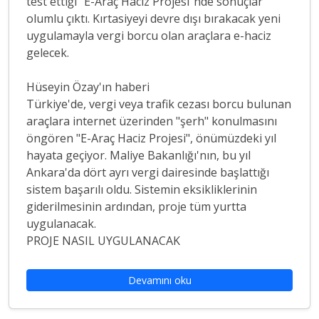
test ettiği "E-Araç Haciz Projesi"nde sonuçlar
olumlu çıktı. Kırtasiyeyi devre dışı bırakacak yeni
uygulamayla vergi borcu olan araçlara e-haciz
gelecek.
Hüseyin Özay'ın haberi
Türkiye'de, vergi veya trafik cezası borcu bulunan
araçlara internet üzerinden "şerh" konulmasını
öngören "E-Araç Haciz Projesi", önümüzdeki yıl
hayata geçiyor. Maliye Bakanlığı'nın, bu yıl
Ankara'da dört ayrı vergi dairesinde başlattığı
sistem başarılı oldu. Sistemin eksikliklerinin
giderilmesinin ardından, proje tüm yurtta
uygulanacak.
PROJE NASIL UYGULANACAK
Devamını oku